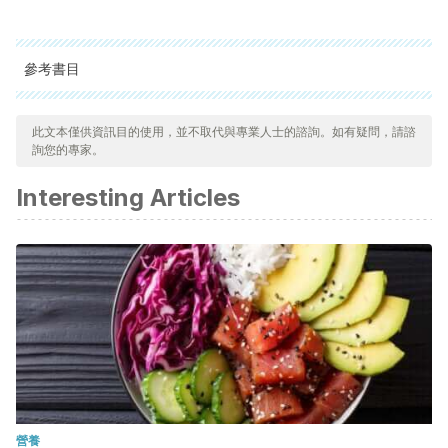
參考書目
Hayashi, Y., Kojima, Y., Mizuno, K., & Kohri, K. (2011).
此文本僅供資訊目的使用，並不取代與專業人士的諮詢。如有疑問，請諮
Prepuce: Phimosis, Paraphimosis, and Circumcision. The
詢您的專家。
Scientific World JOURNAL. https://doi.org/10.1100/tsw.2011.31
Interesting Articles
Simonis, K., & Rink, M. (2014). Paraphimosis. In Urology at a
Glance. https://doi.org/10.1007/978-3-642-54859-8_65
Phimosis and paraphimosis. (2017). In Congenital Anomalies
of the Penis. https://doi.org/10.1007/978-3-319-43310-3_38
Manual MSD. (2019) Fimosis y parafimosis.
https://www.msdmanuals.com/es-ar/hogar/salud-
masculina/trastornos-del-pene-y-de-los-
test%C3%ADculos/fimosis-y-parafimosis
Revista Chilena de Pediatría. (1987). Evolución Natural del
營養
prepucio. https://scielo.conicyt.cl/pdf/rcp/v58n2/art10.pdf