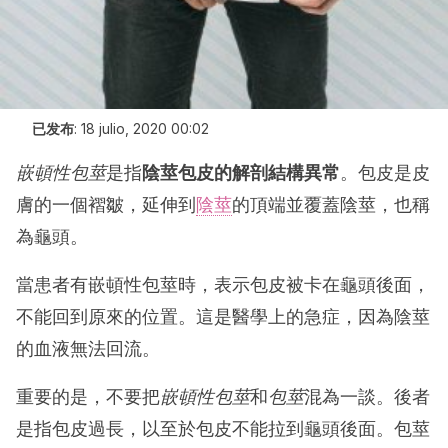
已发布
:
18 julio, 2020 00:02
嵌頓性包莖
是指
陰莖包皮的解剖結構異常
。包皮是皮
膚的一個褶皺，延伸到
陰莖
的頂端並覆蓋陰莖，也稱
為龜頭。
當患者有嵌頓性包莖時，表示包皮被卡在龜頭後面，
不能回到原來的位置。這是醫學上的急症，因為陰莖
的血液無法回流。
重要的是，不要把
嵌頓性包莖
和
包莖
混為一談。後者
是指包皮過長，以至於包皮不能拉到龜頭後面。包莖