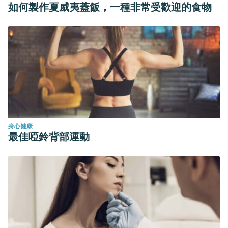
如何製作夏威夷蓋飯，一種非常受歡迎的食物
Rev Cubana Med Gen Integr vol.28 no.1 Ciudad de La
Habana ene.-mar. 2012. Un método práctico de reducción
manual sin dolor para la parafimosis de larga evolución
(2009- 2011). http://scielo.sld.cu/scielo.php?
script=sci_arttext&pid=S0864-21252012000100007
Arch. Esp. Urol. vol.61 no.6 jun./ago. 2008. Necesidad de
circuncisión o dilatación del prepucio. Estudio de 1.200
niños. http://scielo.isciii.es/scielo.php?
身心健康
script=sci_arttext&pid=s0004-06142008000600006
最佳啞鈴背部運動