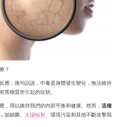
療？
反應；換句話說，中毒是身體發生變化，無法維持
有害物質所引起的症狀。
應，用以維持我們的內部平衡和健康。然而，
這種
，
如細菌、
太陽輻射
、環境污染和其他不斷攻擊我