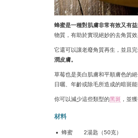
蜂蜜是一種對肌膚非常有效又有益
物質，有助於實現絕妙的去角質效
它還可以讓老廢角質再生，並且完
潤皮膚。
草莓也是美白肌膚和平順膚色的絕
日曬、年齡或除毛所造成的暗斑能
你可以減少這些類型的
黑斑
，並獲
材料
蜂蜜 2湯匙（50克）