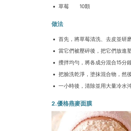
草莓 10顆
做法
首先，將草莓清洗、去皮並研
當它們被壓碎後，把它們放進
攪拌均勻，將各成分混合15分
把臉洗乾淨，塗抹混合物，然後
一小時後，清除並用大量冷水
2.優格燕麥面膜