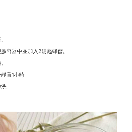
磨。
塑膠容器中並加入2湯匙蜂蜜。
鐘。
靜置1小時。
沖洗。