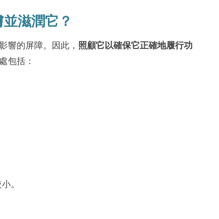
膚並滋潤它？
影響的屏障。因此，
照顧它以確保它正確地履行功
處包括：
較小。