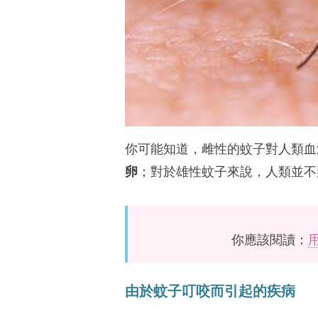
你可能知道，雌性的蚊子對人類血
卵
；對於雄性蚊子來說，人類並不
你應該閱讀：
由於蚊子叮咬而引起的疾病