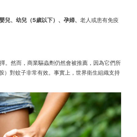
嬰兒、
幼兒
（5歲以下）、孕婦、
老人或患有免疫
選擇。然而，商業驅蟲劑仍然會被推薦，因為它們所
醯胺）對蚊子非常有效。事實上，世界衛生組織支持