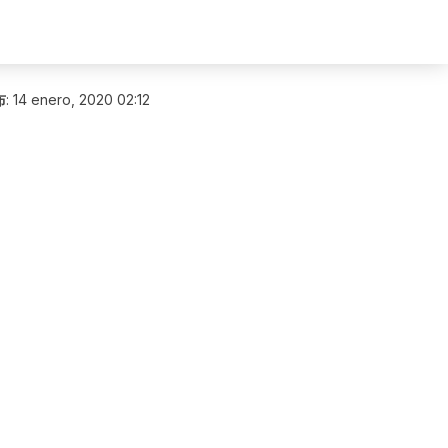
布
:
14 enero, 2020 02:12