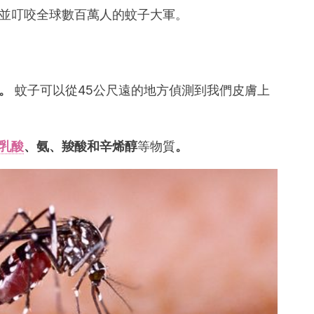
並叮咬全球數百萬人的蚊子大軍。
。
蚊子可以從45公尺遠的地方偵測到我們皮膚上
乳酸
、氨、羧酸和辛烯醇
等物質
。