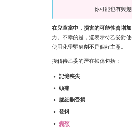
你可能也有興趣
在兒童當中，損害的可能性會增加
力。不幸的是，這表示待乙妥對他
使用化學驅蟲劑不是個好主意。
接觸待乙妥的潛在損傷包括：
記憶喪失
頭痛
腦細胞受損
發抖
癲癇