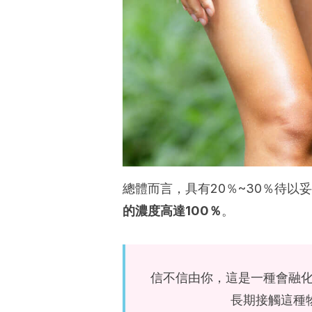
總體而言，具有20％~30％待以
的濃度高達100％
。
信不信由你，這是一種會融
長期接觸這種