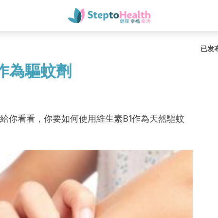
已发
作為驅蚊劑
給你看看，你要如何使用維生素B1作為天然驅蚊