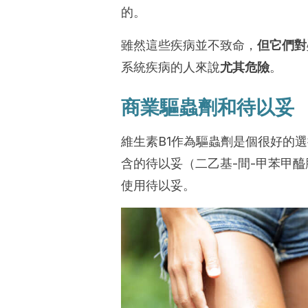
的。
雖然這些疾病並不致命，
但它們對
系統疾病的人來說
尤其危險
。
商業驅蟲劑和待以妥
維生素B1作為驅蟲劑是個很好的
含的待以妥（二乙基-間-甲苯甲
使用待以妥。