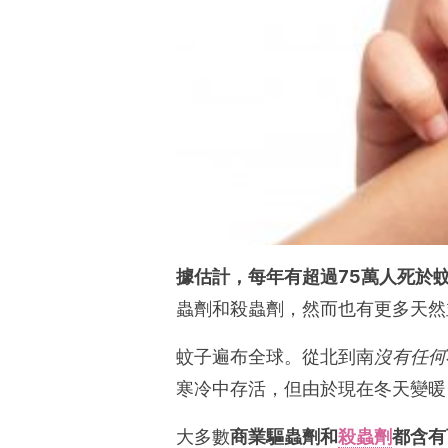
據估計，每年有超過75萬人死於
蟲劑和殺蟲劑，然而也有更多天然
蚊子遍布全球。從北到南
沒有任何
寒冷中存活，但由於現在冬天變暖
大多數
商業驅蟲劑和
殺蟲劑
都含有