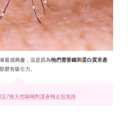
液最感興趣，
這是因為
牠
們需要鐵和蛋白質來產
那麼有吸引力。
用這7種天然驅蠅劑讓蒼蠅走投無路