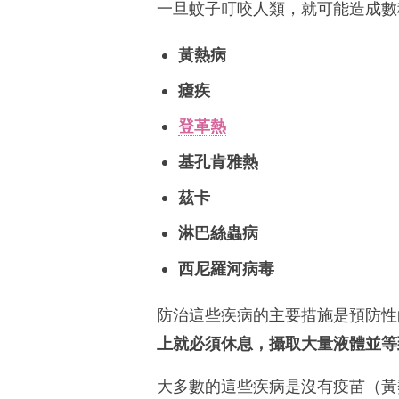
一旦蚊子叮咬人類，就可能造成數
黃熱病
瘧疾
登革熱
基孔肯雅熱
茲卡
淋巴絲蟲病
西尼羅河病毒
防治這些疾病的主要措施是預防性
上就必須休息，攝取大量液體並等
大多數的這些疾病是沒有疫苗（黃