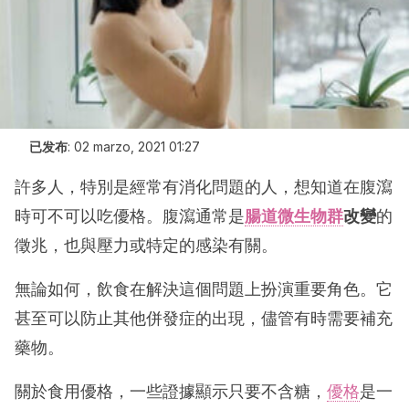
已发布
:
02 marzo, 2021 01:27
許多人，特別是經常有消化問題的人，想知道在腹瀉
時可不可以吃優格。腹瀉通常是
腸道微生物群
改變
的
徵兆，也與壓力或特定的感染有關。
無論如何，飲食在解決這個問題上扮演重要角色。它
甚至可以防止其他併發症的出現，儘管有時需要補充
藥物。
關於食用優格，一些證據顯示只要不含糖，
優格
是一