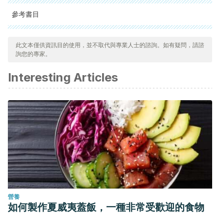
參考書目
Pereg D, Kimhi O, Tirosh A, Orr N, Kayouf R, Lishner M. The
此文本僅供資訊目的使用，並不取代與專業人士的諮詢。如有疑問，請諮
effect of fermented yogurt on the prevention of diarrhea in
詢您的專家。
a healthy adult population. Am J Infect Control.
Interesting Articles
2005;33(2):122-125. doi:10.1016/j.ajic.2004.11.001
Yoo JY., Kim SS., Probiotics and prebiotics: present status
and future perspectives on metabolic disorders. Nutrients,
2016.
Szajwska H., Canani RB., Guarino A., Hojsak I., et al.,
Probiotics for the prevention of antibiotic-associated
diarrhea in children. J Pediatr Gastroenterol Nutr, 2016. 62
(3): 495-506.
Marotta A, Sarno E, Del Casale A, et al. Effects of Probiotics
營養
on Cognitive Reactivity, Mood, and Sleep Quality.
Front
如何製作夏威夷蓋飯，一種非常受歡迎的食物
Psychiatry
. 2019;10:164. Published 2019 Mar 27.