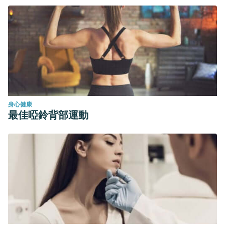
doi:10.3389/fpsyt.2019.00164
Guarino A, Guandalini S, Lo Vecchio A. Probiotics for
Prevention and Treatment of Diarrhea.
J Clin Gastroenterol
.
2015;49 Suppl 1:S37-S45.
doi:10.1097/MCG.0000000000000349
Hempel S. Probiotics for diarrhoea.
Indian J Med Res
.
2014;139(3):339-341.
身心健康
Isolauri E. Probiotics for infectious diarrhoea.
Gut
.
最佳啞鈴背部運動
2003;52(3):436-437. doi:10.1136/gut.52.3.436